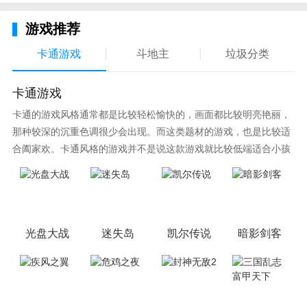
游戏推荐
卡通游戏
斗地主
垃圾分类
卡通游戏
卡通的游戏风格通常都是比较轻松愉快的，画面都比较明亮艳丽，
那种较深的沉重色调很少会出现。而这类题材的游戏，也是比较适
合阖家欢。卡通风格的游戏并不是说这款游戏就比较低端适合小孩
子玩，因为很多游戏厂商会故意把游戏中添加进入卡通元素，这也
可以说是一种勾起大家兴趣的手段！身边有好友能够在一起游戏的
小伙伴，不妨来这里挑选一两款适合的游戏与好友分享这份快乐。
光盘大战
迷失岛
凯尔传说
暗影剑客