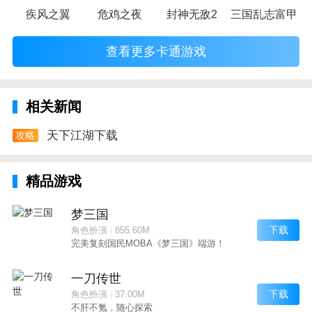
疾风之翼
危鸡之夜
封神无敌2
三国乱志富甲天
查看更多卡通游戏
相关新闻
天下江湖下载
攻略
精品游戏
梦三国
下载
角色扮演
|
855.60M
完美复刻国民MOBA《梦三国》端游！
一刀传世
下载
角色扮演
|
37.00M
不肝不氪，随心探索