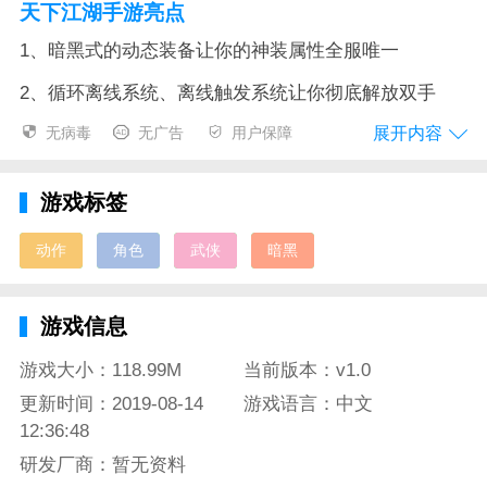
天下江湖手游亮点
1、暗黑式的动态装备让你的神装属性全服唯一
2、循环离线系统、离线触发系统让你彻底解放双手
展开内容
无病毒
无广告
用户保障
3、宠物幻兽坐骑系统让你拥有强力的远古圣兽坐骑
4、全自动师门、全自动襄阳押粮任务、全自动挂机，
游戏标签
让你能肝能挂
动作
角色
武侠
暗黑
5、洞天福地、血脉系统、元神系统、多达十几种PVP
战场等你来体验
游戏信息
天下江湖手游测评
文字型的江湖经营手游与江湖动作武侠类的角色扮演类
游戏大小：118.99M
当前版本：v1.0
游戏不同，文字类的手游更加操作简单，这款武侠经营
更新时间：2019-08-14
游戏语言：中文
游戏的世界观非常完整，武功绝学收藏也比较丰富，还
12:36:48
有自动挂机功能，是一款耐玩性很高的武侠经营手游。
研发厂商：暂无资料