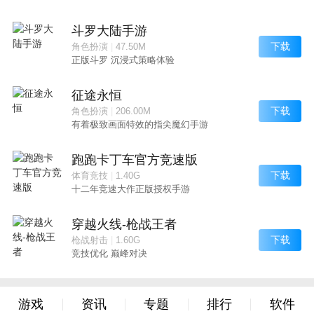
斗罗大陆手游
下载
角色扮演
|
47.50M
正版斗罗 沉浸式策略体验
征途永恒
下载
角色扮演
|
206.00M
有着极致画面特效的指尖魔幻手游
跑跑卡丁车官方竞速版
下载
体育竞技
|
1.40G
十二年竞速大作正版授权手游
穿越火线-枪战王者
下载
枪战射击
|
1.60G
竞技优化 巅峰对决
游戏
资讯
专题
排行
软件