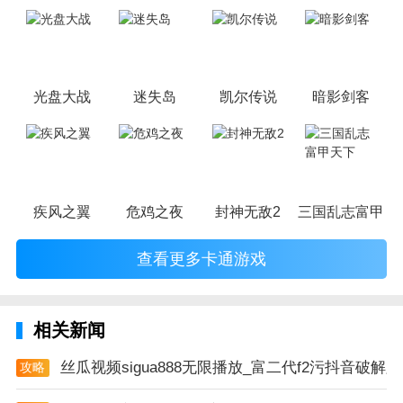
子玩，因为很多游戏厂商会故意把游戏中添加进入卡通元素，这也
可以说是一种勾起大家兴趣的手段！身边有好友能够在一起游戏的
小伙伴，不妨来这里挑选一两款适合的游戏与好友分享这份快乐。
光盘大战
迷失岛
凯尔传说
暗影剑客
疾风之翼
危鸡之夜
封神无敌2
三国乱志富甲天
查看更多卡通游戏
相关新闻
丝瓜视频sigua888无限播放_富二代f2污抖音破解版a
攻略