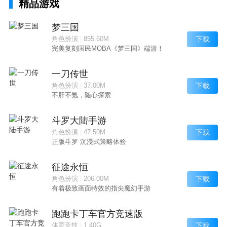
精品游戏
梦三国
下载
角色扮演
|
855.60M
完美复刻国民MOBA《梦三国》端游！
一刀传世
下载
角色扮演
|
37.00M
不肝不氪，随心探索
斗罗大陆手游
下载
角色扮演
|
47.50M
正版斗罗 沉浸式策略体验
征途永恒
下载
角色扮演
|
206.00M
有着极致画面特效的指尖魔幻手游
跑跑卡丁车官方竞速版
下载
体育竞技
|
1.40G