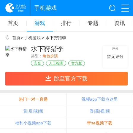
手机游戏
首页
游戏
排行
专题
资讯
首页
>
手机游戏
> 水下狩猎季
水下狩猎季
评分
类型：
角色扮演
暂无评分
安全
人工检测
官方版
跳至官方下载
热门一对一直播
视频app下载点这里
黄|瓜|视|频
香|蕉|视|频
福利小视频app下载
带se视频下载