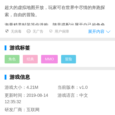
超大的虚拟地图开放，玩家可在世界中尽情的奔跑探
索，自由的冒险。
海量精美时装等你选购，随意搭配出属于自己的角色，
展开内容
无病毒
无广告
用户保障
彰显独特个性。
强力英雄等待你的征召，搜集强力英雄并培养他，随你
游戏标签
征战，所向披靡。
角色
经典
MMO
冒险
战神新世界游戏测评
游戏信息
经典三大职业战法牧配合，大型的跨服战场，激烈的阵
营厮杀，寻回昔日的荣光。
游戏大小：4.21M
当前版本：v1.0
更新时间：2019-08-14
游戏语言：中文
震撼人心的场景设计，令人震撼的特效演示，紧张刺激
12:35:32
的战斗厮杀。
研发厂商：互联网