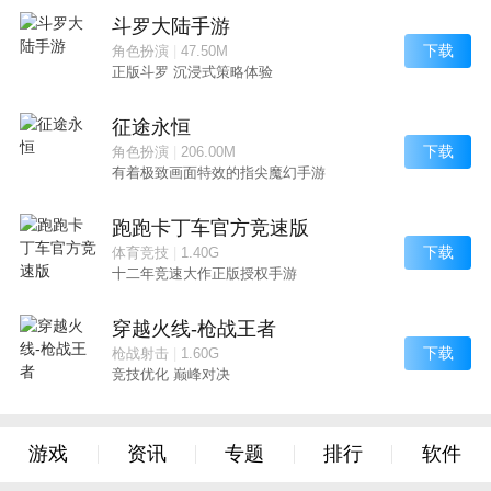
斗罗大陆手游
下载
角色扮演
|
47.50M
正版斗罗 沉浸式策略体验
征途永恒
下载
角色扮演
|
206.00M
有着极致画面特效的指尖魔幻手游
跑跑卡丁车官方竞速版
下载
体育竞技
|
1.40G
十二年竞速大作正版授权手游
穿越火线-枪战王者
下载
枪战射击
|
1.60G
竞技优化 巅峰对决
游戏
资讯
专题
排行
软件