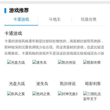
游戏推荐
卡通游戏
斗地主
垃圾分类
卡通游戏
卡通的游戏风格通常都是比较轻松愉快的，画面都比较明亮艳丽，
那种较深的沉重色调很少会出现。而这类题材的游戏，也是比较适
合阖家欢。卡通风格的游戏并不是说这款游戏就比较低端适合小孩
子玩，因为很多游戏厂商会故意把游戏中添加进入卡通元素，这也
可以说是一种勾起大家兴趣的手段！身边有好友能够在一起游戏的
小伙伴，不妨来这里挑选一两款适合的游戏与好友分享这份快乐。
光盘大战
迷失岛
凯尔传说
暗影剑客