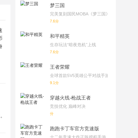
梦三国
完美复刻国民MOBA《梦三国》端游！
7.6分
速
和平精英
币
生存玩法“暗夜危机”上线
身
7.6分
王者荣耀
全球首款5V5英雄公平对战手游
9.1分
穿越火线-枪战王者
竞技优化 巅峰对决
分
险。
跑跑卡丁车官方竞速版
十二年竞速大作正版授权手游