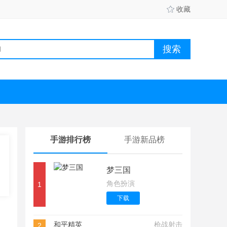
收藏
手游排行榜
手游新品榜
梦三国
角色扮演
1
下载
和平精英
枪战射击
2