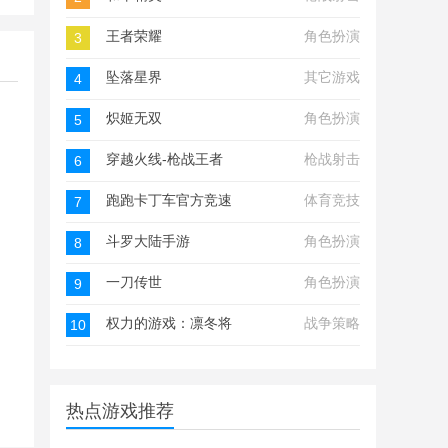
王者荣耀
角色扮演
3
坠落星界
其它游戏
4
炽姬无双
角色扮演
5
穿越火线-枪战王者
枪战射击
6
跑跑卡丁车官方竞速版
体育竞技
7
斗罗大陆手游
角色扮演
8
一刀传世
角色扮演
9
权力的游戏：凛冬将至
战争策略
10
热点游戏推荐