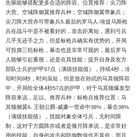
先驱能够搭配更多合适的阵容。位置推荐：尖刀阵
大营、空城阵侧翼推荐兵种：空城阵侧翼带象兵；
尖刀阵大营亦可带象兵5.最后的罗马人-埃提乌斯枪
兵在战斗中是不被看好的，攻击距离短，遇到弓兵
几乎无还手之力，但是标枪兵确实有优势的，开局
可投掷三轮标枪，暴击也是非常可观的，最后罗马
人能够引起重视，还是在其技能：提升自身及友方
部队士兵的护甲57点（满级技能值），持续4秒，冷
却时间8秒，时间虽短，但是放在孙武的马其顿阵容
中，开局给全体4秒57点的护甲，对于马其顿爆发型
阵容来说，足以。推荐兵种：标枪兵推荐位置：马
其顿侧翼6. 王朝公爵-威廉一世命中38%，暴击38%
（满级技能值），技能对象全体弓兵，无时间限
制，这对于方圆阵亦或者是偃月阵来说，是非常好
用的技能，自身的攻击和防御数值也不算低，而且