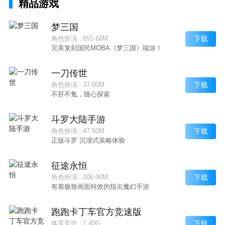
精品游戏
梦三国
下载
角色扮演
|
855.60M
完美复刻国民MOBA《梦三国》端游！
一刀传世
下载
角色扮演
|
37.00M
不肝不氪，随心探索
斗罗大陆手游
下载
角色扮演
|
47.50M
正版斗罗 沉浸式策略体验
征途永恒
下载
角色扮演
|
206.00M
有着极致画面特效的指尖魔幻手游
跑跑卡丁车官方竞速版
下载
体育竞技
|
1.40G