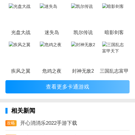
子玩，因为很多游戏厂商会故意把游戏中添加进入卡通元素，这也
可以说是一种勾起大家兴趣的手段！身边有好友能够在一起游戏的
小伙伴，不妨来这里挑选一两款适合的游戏与好友分享这份快乐。
光盘大战
迷失岛
凯尔传说
暗影剑客
疾风之翼
危鸡之夜
封神无敌2
三国乱志富甲天
查看更多卡通游戏
相关新闻
开心消消乐2022手游下载
攻略