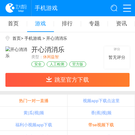
手机游戏
首页
游戏
排行
专题
资讯
首页
>
手机游戏
> 开心消消乐
开心消消乐
评分
类型：
休闲益智
暂无评分
安全
人工检测
官方版
跳至官方下载
热门一对一直播
视频app下载点这里
黄|瓜|视|频
香|蕉|视|频
福利小视频app下载
带se视频下载