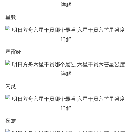
星熊
塞雷娅
闪灵
夜莺