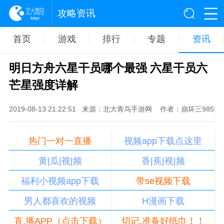
攻略资讯
首页
游戏
排行
专题
资讯
明日方舟六星干员哪个最强 六星干员六
芒星强度详解
2019-08-13 21:22:51
来源：北大青鸟手游网
作者：崩坏三985策
热门一对一直播
视频app下载点这里
黄|瓜|视|频
香|蕉|视|频
福利小视频app下载
带se视频下载
男人都喜欢的视频
H漫画下载
直,播APP（点击下载）
切记,准备好纸巾！！