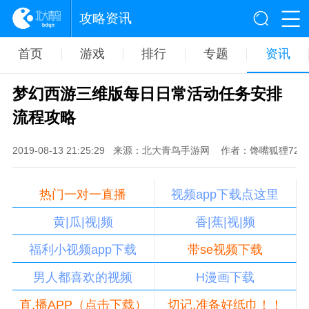
攻略资讯
首页
游戏
排行
专题
资讯
梦幻西游三维版每日日常活动任务安排
流程攻略
2019-08-13 21:25:29
来源：北大青鸟手游网
作者：馋嘴狐狸721
热门一对一直播
视频app下载点这里
黄|瓜|视|频
香|蕉|视|频
福利小视频app下载
带se视频下载
男人都喜欢的视频
H漫画下载
直,播APP（点击下载）
切记,准备好纸巾！！